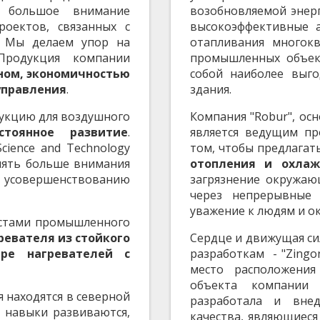
т большое внимание
возобновляемой энер
оектов, связанных с
высокоэффективные а
. Мы делаем упор на
отапливания многок
Продукция компании
промышленных объект
ном, экономичностью
собой наиболее выг
управления
.
здания.
укцию для воздушного
Компания "Robur", осн
стоянное развитие
.
является ведущим пр
cience and Technology
том, чтобы предлага
елять больше внимания
отопления и охлаж
 усовершенствованию
загрязнение окружаю
через непрерывные 
уважение к людям и о
истами промышленного
ревателя из стойкого
Сердце и движущая си
ре нагревателей с
разработкам - "Zingon
место расположения
объекта компании 
я находятся в северной
разработала и вне
 навыки развиваются,
качества, являющиеся