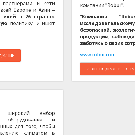
и партнерами и сети
компании "Robur".
всей Европе и Азии –
ителей в 26 странах
.
"
Компания "Rob
кую
политику, и ищет
исследовательском
безопасной, эколог
продукции, соблюда
заботясь о своих сот
www.robur.com
ОДУКЦИИ
БОЛЕЕ ПОДРОБНО О ПР
ет широкий выбор
о оборудования и
анных для того, чтобы
авлению климатом в