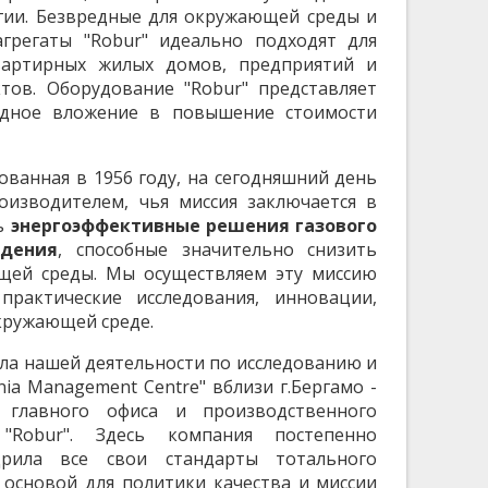
гии. Безвредные для окружающей среды и
грегаты "Robur" идеально подходят для
вартирных жилых домов, предприятий и
ов. Оборудование "Robur" представляет
одное вложение в повышение стоимости
ованная в 1956 году, на сегодняшний день
оизводителем, чья миссия заключается в
ть
энергоэффективные решения газового
дения
, способные значительно снизить
щей среды. Мы осуществляем эту миссию
практические исследования, инновации,
кружающей среде.
ла нашей деятельности по исследованию и
ia Management Centre" вблизи г.Бергамо -
 главного офиса и производственного
"Robur". Здесь компания постепенно
дрила все свои стандарты тотального
 основой для политики качества и миссии