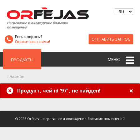
Нагревание и охлаждение больших
помещений
Есть вопросы?
ОТПРАВИТЬ ЗАПРОС
Свяжитесь с нами!
МЕНЮ
ПРОДУКТЫ
Главная
×
Продукт, чей id '97' , не найден!
© 2026 Orfėjas - нагревание и охлаждение больших помещений